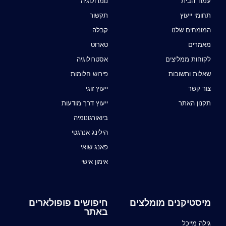
עמוד הבית
נומרולוגיה
תחומי ייעוץ
תקשור
המומחים שלנו
קבלה
מאמרים
טארוט
לקוחות ממליצים
אסטרולוגיה
שאלות ותשובות
פירוש חלומות
צור קשר
ייעוץ זוגי
תקנון האתר
ייעוץ דרך מודעות
ביואורגונומיה
הילינג אנרגטי
פאנג שואי
אימון אישי
מיסטיקנים מומלצים
חיפושים פופולארים
באתר
גילה מייכל