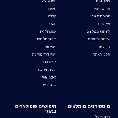
עמוד הבית
נומרולוגיה
תחומי ייעוץ
תקשור
המומחים שלנו
קבלה
מאמרים
טארוט
לקוחות ממליצים
אסטרולוגיה
שאלות ותשובות
פירוש חלומות
צור קשר
ייעוץ זוגי
תקנון האתר
ייעוץ דרך מודעות
ביואורגונומיה
הילינג אנרגטי
פאנג שואי
אימון אישי
מיסטיקנים מומלצים
חיפושים פופולארים
באתר
גילה מייכל