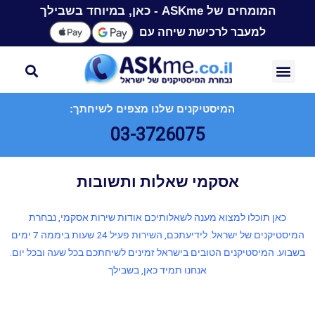
המומחים של ASKme - כאן, במיוחד בשבילך
למעבר לרכישת שיחה עם
המיסטיקנים שלנו מצפים לשיחתך:
03-3726075
אסקמי שאלות ותשובות
כאן תוכלו למצוא מענה לשאלותיכם אודות שירות אסקמי, נבחרת
המיסטיקנים של ישראל. לידיעתכם, השירות פעיל 24 שעות ביממה 7 ימים
בשבוע. המיסטיקנים הטובים בישראל זמינים לשיחתכם בכל שעה ובכל יום.
אנחנו תמיד כאן, בשבילך