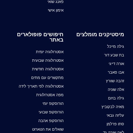
פאנג שואי
אימון אישי
מיסטיקנים מומלצים
חיפושים פופולארים
באתר
גילה מייכל
אסטרולוגיה יומית
בת שבע דור
אסטרולוגיה שבועית
אורה דייגי
אסטרולוגיה חודשית
אבו סאבר
מתקשרים עם מתים
זהבה שוורץ
אסטרולוגיה לפי תאריך לידה
אלה שוניה
מפה אסטרולוגית
גילה בויום
הורוסקופ יומי
מאיה לבקוביץ
הורוסקופ שבועי
עליזה גבאי
הורוסקופ אהבה
סתו פרלמן
שואלים את הטארוט
לאה שירה גד