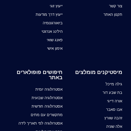
צור קשר
ייעוץ זוגי
תקנון האתר
ייעוץ דרך מודעות
ביואורגונומיה
הילינג אנרגטי
פאנג שואי
אימון אישי
מיסטיקנים מומלצים
חיפושים פופולארים
באתר
גילה מייכל
אסטרולוגיה יומית
בת שבע דור
אסטרולוגיה שבועית
אורה דייגי
אסטרולוגיה חודשית
אבו סאבר
מתקשרים עם מתים
זהבה שוורץ
אסטרולוגיה לפי תאריך לידה
אלה שוניה