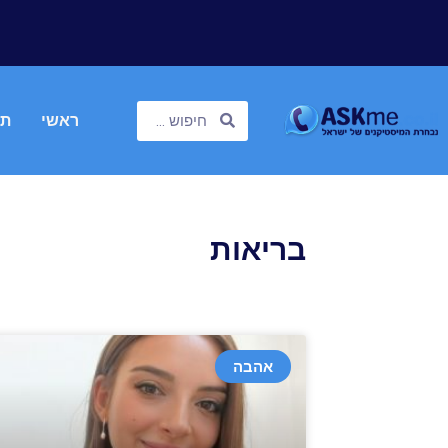
ראשי
תח
בריאות
אהבה