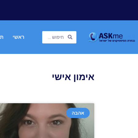
ראשי
תח
אימון אישי
אהבה