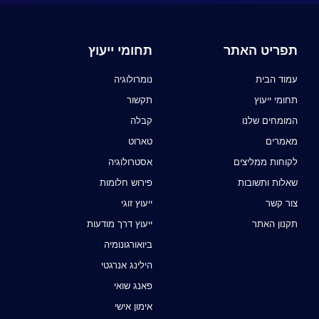
תפריט האתר
תחומי ייעוץ
עמוד הבית
נומרולוגיה
תחומי ייעוץ
תקשור
המומחים שלנו
קבלה
מאמרים
טארוט
לקוחות ממליצים
אסטרולוגיה
שאלות ותשובות
פירוש חלומות
צור קשר
ייעוץ זוגי
תקנון האתר
ייעוץ דרך מודעות
ביואורגונומיה
הילינג אנרגטי
פאנג שואי
אימון אישי