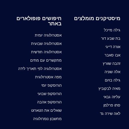
מיסטיקנים מומלצים
חיפושים פופולארים
באתר
גילה מייכל
אסטרולוגיה יומית
בת שבע דור
אסטרולוגיה שבועית
אורה דייגי
אסטרולוגיה חודשית
אבו סאבר
מתקשרים עם מתים
זהבה שוורץ
אסטרולוגיה לפי תאריך לידה
אלה שוניה
מפה אסטרולוגית
גילה בויום
הורוסקופ יומי
מאיה לבקוביץ
הורוסקופ שבועי
עליזה גבאי
הורוסקופ אהבה
סתו פרלמן
שואלים את הטארוט
לאה שירה גד
מחשבון נומרולוגיה