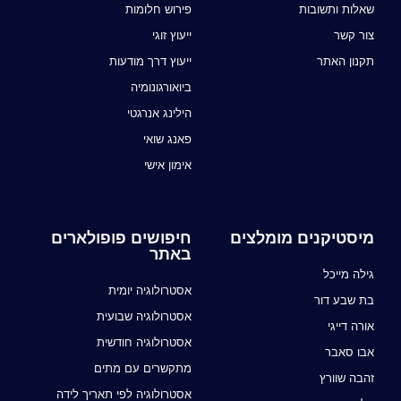
שאלות ותשובות
פירוש חלומות
צור קשר
ייעוץ זוגי
תקנון האתר
ייעוץ דרך מודעות
ביואורגונומיה
הילינג אנרגטי
פאנג שואי
אימון אישי
מיסטיקנים מומלצים
חיפושים פופולארים
באתר
גילה מייכל
אסטרולוגיה יומית
בת שבע דור
אסטרולוגיה שבועית
אורה דייגי
אסטרולוגיה חודשית
אבו סאבר
מתקשרים עם מתים
זהבה שוורץ
אסטרולוגיה לפי תאריך לידה