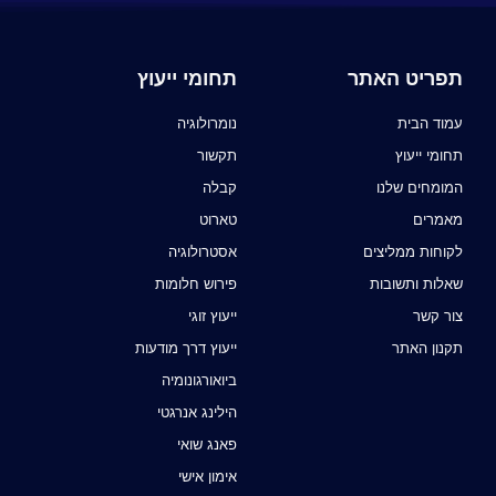
תפריט האתר
תחומי ייעוץ
עמוד הבית
נומרולוגיה
תחומי ייעוץ
תקשור
המומחים שלנו
קבלה
מאמרים
טארוט
לקוחות ממליצים
אסטרולוגיה
שאלות ותשובות
פירוש חלומות
צור קשר
ייעוץ זוגי
תקנון האתר
ייעוץ דרך מודעות
ביואורגונומיה
הילינג אנרגטי
פאנג שואי
אימון אישי