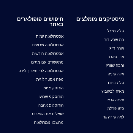
מיסטיקנים מומלצים
חיפושים פופולארים
באתר
גילה מייכל
אסטרולוגיה יומית
בת שבע דור
אסטרולוגיה שבועית
אורה דייגי
אסטרולוגיה חודשית
אבו סאבר
מתקשרים עם מתים
זהבה שוורץ
אסטרולוגיה לפי תאריך לידה
אלה שוניה
מפה אסטרולוגית
גילה בויום
הורוסקופ יומי
מאיה לבקוביץ
הורוסקופ שבועי
עליזה גבאי
הורוסקופ אהבה
סתו פרלמן
שואלים את הטארוט
לאה שירה גד
מחשבון נומרולוגיה