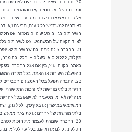
וזמינותם של השירותים ו/או המומחים וכל ה
על כך מראש או בדיעבד. מטבעם, שינויים מסוג
לא תהיה למשתמש כל טענה, תביעה ו/או דריש
השירותים בגין ביצוע שינויים כאמור ו/או ת
לציוד הקצה של המשתמש ו/או לשירותים כלפי
21. החברה אינה מתחייבת שהשירות לא יופרע
תקלות, קלקולים או כשלים – והכל, בחומרה, 
באתר ובקו הייעוץ, בין אם אצל החברה, ספקי
בהפעלת השירות או האתר. בכל מקרה המשתמ
22. החברה תפעל בכל האמצעים הסבירים ל
חדירות בלתי מורשות למערכות התקשורת ושימ
מנהליה ו/או מי מטעמה לא ישאו בכל אחריות, 
המשתמש במישרין או בעקיפין, ולכל נזק, ישיר 
בלתי מורשות של אחרים או כתוצאה ממעשים 
23. החברה שומרת לעצמה את הזכות לסרב 
הטלפוני, כולם או חלקם, בכל עת לכל אדם, מ