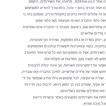
20. החברה רשאית לשנות מעת לעת את מבנה אתר ASKme.co.il , מראהו, את השירותים, היקפם
יבט אחר הכרוך בהם – והכל, בלא צורך להודיע למשתמש
 זה עלולים להיות כרוכים בתקלות וכיו"ב. מוסכם בזה כי
ה כלפי החברה ו/או מי מטעמה ו/או כלפי ספקי
קלות שיתרחשו אגב ביצועם. מובהר כי החברה אינה אחראית
 צדדים שלישיים.
, יינתן כסדרו או בלא הפסקות, ושיהיה נקי מטעויות,
בתוכנה, בקווי ובמערכות תקשורת ובתכנים המסופקים
 השירותים, אצל מי מספקיהם ו/או כל גורם אחר המעורב
ש לא יפוצה עקב הפרעות או תקלות אלו.
שמור על דיסקרטיות השיחות, אך אינה יכולה להבטיח
וש אסור של צדדים שלישיים. לפיכך החברה ו/או עובדיה,
ישירה או עקיפה, לכל שימוש או גילוי מידע שנמסר על ידי
או עקיף, שנגרם בגין כך למאן דהוא, לרבות בגין חדירות
ו/או מחדלים שאינם בשליטתם.
לתת את השירותים המוצעים באתר ובשרות הייעוץ
כל סיבה שהיא.