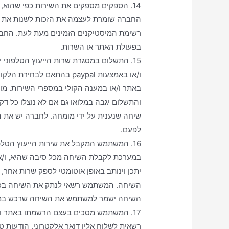
14. הספקים מספקים את השירות כפי שהוא,
החברה שומרת לעצמה את הזכות לשנות את תצ
רשימת המיסטיקנים הזמינים מעת לעת. החברה 
בפעולת האתר או השרות.
15. התשלום במסגרת שרות הייעוץ הטלפוני
ו/או באמצעות paypal בהתאם 
באתר ו/או במענה הקולי במספרי השירות. מו
והתשלום יגבה במלואו גם אם לא נוצלו כל ד
שיחה שנענית על ידי מומחה. לחברה יש את 
לפעם.
16. המשתמש המקבל את שירות הייעוץ הטלפונ
במערכת לקבלת השיחה מכל סיבה שהיא, ו/או א
יתכן וינותב באופן אוטומטי לספק שרות אחר, 
השיחה ישמר למשתמש את השיחה שרכש במ
17. המשתמש מסכים בעצם הרשמתו באתר ו/א
רשאית לשלוח אליו דואר אלקטרוני, הודעות ט