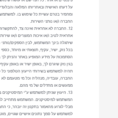
על דעתו האישית ובאחריותו המלאה והבלעדית,
ומחמיר בטרם עשיית כל שימוש בו. למשתמש 
החברה ו/או נותני השירות.
12. החברה לא אחראית ואינה צד, להתקשרות
אחראית לטיב ו/או איכות המוצרים ו/או שיר
שיתגלה בינך המשתמש, לבין הספקים/נותני הש
בכל נזק, ישיר, עקיף, תוצאתי או מיוחד, כס
הסתמכות על מידע המופיע באתר והניתן לך 
בגין נזק שיגרם לך, באופן ישיר או באופן עקי
תהיה למשתמש בשירותי הייעוץ הטלפוני כל טע
החברה, עובדיה, מנהליה וכל מי מטעמם לא יה
ממעשים או מחדלים של מי מהם.
13. היעוץ שניתן למשתמש ע"י המיסטיקנים ב
המשתמש למיסטיקנים. המשתמש מתחייב למסור
מבלי לגרוע מהאמור בתקנון זה יובהר, כי החב
למשתמש על סמך נתונים אישיים שגויים, מוטעי