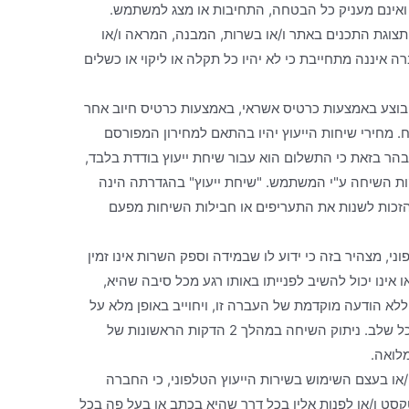
 ואינם מעניק כל הבטחה, התחיבות או מצג למשתמש.
וגת התכנים באתר ו/או בשרות, המבנה, המראה ו/או
איננה מתחייבת כי לא יהיו כל תקלה או ליקוי או כשלים
 יבוצע באמצעות כרטיס אשראי, באמצעות כרטיס חיוב אחר
לבחירת הלקוח. מחירי שיחות הייעוץ יהיו בהתאם למחירון המפורסם
בהר בזאת כי התשלום הוא עבור שיחת ייעוץ בודדת בלבד,
קות השיחה ע"י המשתמש. "שיחת ייעוץ" בהגדרתה הינה
הזכות לשנות את התעריפים או חבילות השיחות מפעם
י, מצהיר בזה כי ידוע לו שבמידה וספק השרות אינו זמין
ינו יכול להשיב לפנייתו באותו רגע מכל סיבה שהיא,
ללא הודעה מוקדמת של העברה זו, ויחוייב באופן מלא על
השיחה. המשתמש רשאי לנתק את השיחה בכל שלב. ניתוק השיחה במהלך 2 הדקות הראשונות של
לואה.
ו בעצם השימוש בשירות הייעוץ הטלפוני, כי החברה
קסט ו/או לפנות אליו בכל דרך שהיא בכתב או בעל פה בכל