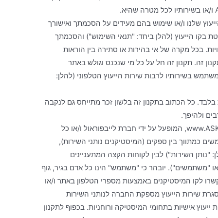
יעוץ שלנו ו/או שימוש בהם מעידים על הסכמתך ואישורך
ת בקו הייעוץ (להלן ביחד: "תנאי השימוש") והסכמתך
ות. בכל מקרה של אי בהירות או סתירה בין הוראות
נון זה. תקנון זה חל על כל מי שנכנס וגולש באתר
ור שלו, ומשתמש בשירותיו לרבות שירות הייעוץ הטלפוני (להלן:
ות בלבד. כל הכתוב בתקנון זה בלשון זכר מתייחס גם לנקבה
בים ולהיפך.
5. שירות הייעוץ מופעל על ידי אתר www.ASKme.co.il, המופעל על ידי חברת לייבפוראול ו/או כל
ם כמתווך בין ספקים (המיסטיקנים נותני השירות),
ן: "נותן השירות") לבין לקוחות הקצה המתעניינים
ו "משתמשים"). יובהר כי "משתמש" הינו כל אדם בגיר, גוף
קשרו לקו המיסטיקנים באמצעות מספרי הטלפון באתר ו/או
מסגרת שירות הייעוץ מספקת החברה לנותני השירות
יעוץ אישיות בתחומי המיסטיקה ורוחניות. בכפוף לתקנון