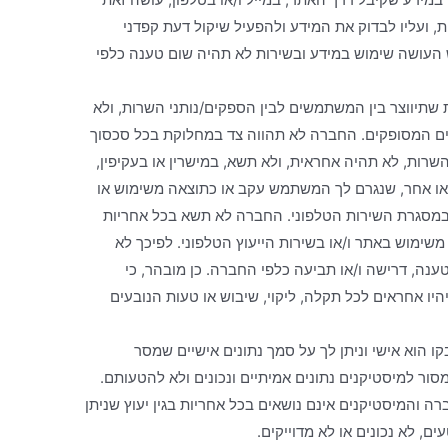
 ועליו לבדוק את המידע ולהפעיל שיקול דעת קפדני
העושה שימוש במידע ובשירות לא תהיה שום טענה כלפי
 שתיווצר בין המשתמשים לבין הספקים/נותני השרות, ולא
ותים המסופקים. החברה לא תהווה צד במחלוקת בכל סכסוך
רות, לא תהיה אחראית, ולא תשא, במישרין או בעקיפין,
פי או אחר, שנגרם לך המשתמש עקב או כתוצאה משימוש או
במסגרת השירות הטלפוני. החברה לא תשא בכל אחריות
ף משימוש באתר ו/או בשירות הייעוץ הטלפוני. לפיכך לא
נה, דרישה ו/או תביעה כלפי החברה. כן מובהר, כי
יו אחראים לכל תקלה, ליקוי, שיבוש או טעות הנובעים
קו הוא אישי וניתן לך על סמך נתונים אישיים שמסר
 למיסטיקנים נתונים אמיתיים ונכונים ולא להטעותם.
רה והמיסטיקנים אינם נושאים בכל אחריות בגין יעוץ שניתן
ם, לא נכונים או לא מדוייקים.