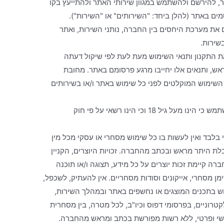
ר, להירשם ולהשתמש במגוון שירותי האתר ולהתייעץ בקו
 באתר (להלן ביחד: "השירותים" או "השירות").
ים את מערכת היחסים בין החברה, נותני השירות, ואתר
שירות.
ת התקנון ותנאי השימוש מעת לעת לפי שיקול דעתה
ש, ותנאים אלו יחייבו מרגע פרסומם באתר. מחובת
שימוש המוקלטים לפני כל שימוש באתר ו/או בשירותים
8. בעצם השימוש באתר ובשירות מצהיר המשתמש כי הינו מעל גיל 18 וכי הינו רשאי על פי חוק
י בלבד ואין לעשות בו כל שימוש מסחרי או עסקי מכל מין
בלת היתר מראש ובכתב מהחברה. זכויות היוצרים, הקניין
רה קיימת זכות יוצרים על כל מידע, תצוגה ו/או תוכנה
ן מסחרי, אייקונים וסודות מסחריים. אין להעתיק, לשכפל,
וש בתכנים המוצגים או נחשפים באתר ובמהלך השירות,
רוניים, בפרסומי דפוס וכיו"ב, לכל מטרה, בין מסחרית
ישי ופרטי, ללא רשות מפורשת בכתב ומראש מהחברה.