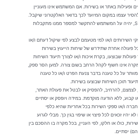
ם ופעילות באתר או בשירות. אם המשתמש אינו מעוניין
להסיר עצמו במקום המיועד לכך בדואר האלקטרוני שיקבל.
כמו כן, במידה ואינו מעוניין לקבל הודעות SMS, יהיה על המשתמש להתקשר למספר ממנו מתקבלות
י השירותים ו/או למי מטעמם לבצע לפי שיקול דעתם ו/או
 כל פעולה אחרת שתידרש של שיחות הייעוץ בשירות
ר פעולות שבוצעו, בקרת איכות ו/או לצורך תיעוד השיחות
 מקרה אינו חשוף לקהל הרחב בשום צורה. למען הסר ספק,
וותר על כל טענה בדבר צנעת הפרט ו/או כל טענה
עוד תוכן השיחות שבוצעו בשירות.
, לצמצם, להרחיב, להפסיק או לבטל את פעולת האתר,
או קבוע, ללא הודעה מוקדמת. במידה ויופסק או יסתיים
חברה ו/או ספקי השירות בכל אחריות שהיא כלפי
יהיו זכאים לכל פיצוי או שיפוי בגין כך. מבלי לגרוע
ת, כולו או חלקו, לפי העניין, בכל מקרה בו ההסכם בין
ם) יסתיים.