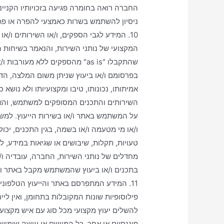
החברה רואה בחומרה פגיעה בזכויותיו הקניי
ניסיון להשתמש בשרות כאמצעי להפרה או פגיע
10. המידע לגבי הספקים, ו/או השירותים ו/
המקצועי של נותני השירות, והנאמר בשיחות ה
שהתקבלו "as is" מהספקים ללא מ
בפרסומם ו/או ביעוץ שניתן משום המלצה, הד
אמיתותו, נכונותו, טיבו ומקצועיותו ולא נושא 
השירותים והתכנים המסופקים למשתמש, והאחר
על המשתמש באתר ו/או בשירות הייעוץ. למש
ו/או מי מטעמה ו/או בשמה, בגין התכנים, יכול
טעויות, תקלות, שיבושים או שגיאות במידע, לר
מחדלים של נותני השירות, החברה, עובדיה 
בתכנים ו/או ביעוץ שהמשתמש מקבל באתר ו/או
11. המידע המתפרסם באתר והייעוץ הטלפוני 
פילוסופיות שונות המקובלות בתחומן, ואין לי
להשלים יעוץ מקצועי מכל סוג עם איש מקצוע, 
פיננסיים או אחר. כל המיישם או עושה שימוש