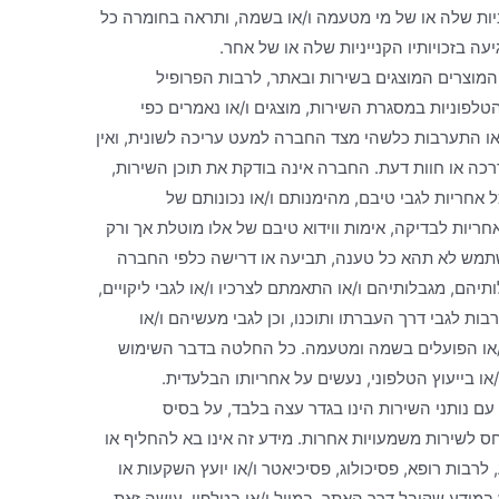
ניות שלה או של מי מטעמה ו/או בשמה, ותראה בחומרה כל
ה בזכויותיו הקנייניות שלה או של אחר.
או המוצרים המוצגים בשירות ובאתר, לרבות הפרופיל
טלפוניות במסגרת השירות, מוצגים ו/או נאמרים כפי
עורבות ו/או התערבות כלשהי מצד החברה למעט עריכה לשונית, ואין
רכה או חוות דעת. החברה אינה בודקת את תוכן השירות,
כל אחריות לגבי טיבם, מהימנותם ו/או נכונותם של
יות לבדיקה, אימות ווידוא טיבם של אלו מוטלת אך ורק
תמש לא תהא כל טענה, תביעה או דרישה כלפי החברה
ותיהם, מגבלותיהם ו/או התאמתם לצרכיו ו/או לגבי ליקויים,
בות לגבי דרך העברתו ותוכנו, וכן לגבי מעשיהם ו/או
ו/או הפועלים בשמה ומטעמה. כל החלטה בדבר השימוש
 בייעוץ הטלפוני, נעשים על אחריותו הבלעדית.
עם נותני השירות הינו בגדר עצה בלבד, על בסיס
יחס לשירות משמעויות אחרות. מידע זה אינו בא להחליף או
לרבות רופא, פסיכולוג, פסיכיאטר ו/או יועץ השקעות או
 במידע שקיבל דרך האתר, במייל ו/או בטלפון, עושה זאת