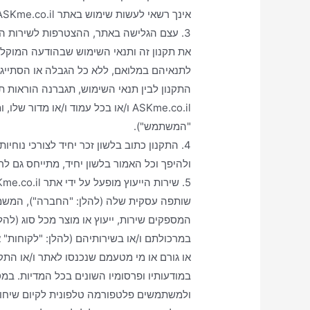
אינך רשאי לעשות שימוש באתר ASKme.co.il ו/או בשירותיו לכל מטרה שהיא.
3. עצם הגלישה באתר, ההצטרפות לשירות הי
את תקנון זה ותנאי השימוש שבהודעה המוקלט
לתנאיהם במלואם, ללא כל הגבלה או הסתייגוי
התקנון לבין תנאי השימוש, תגברנה הוראות תק
ASKme.co.il ו/או בכל עמוד ו/או מד
"המשתמש").
4. התקנון כתוב בלשון זכר יחיד לצורכי נוחי
ולהיפך וכל האמור בלשון יחיד, מתייחס גם לר
שותפה עסקית שלה (להלן: "החברה"), המשמשי
המספקים שירות, ייעוץ או מוצר מכל סוג (להל
במרכולתם ו/או בשירותיהם (להלן: "לקוחות" א
או גורם או מי מטעמם שנכנסו לאתר ו/או הת
במודעותיו ופרסומיו השונים בכל המדיות. ב
ולמשתמשים פלטפורמה טלפונית לקיום שיחות י