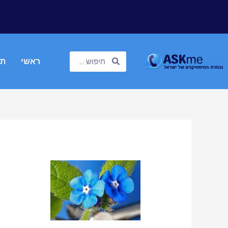
ראשי
תח