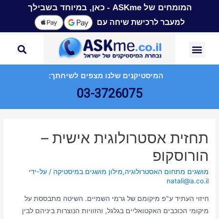
המומחים של ASKme - כאן, במיוחד בשבילך
למעבר לרכישת שיחה עם
המיסטיקנים שלנו מצפים לשיחתך:
03-3726075
תחזית אסטרולוגית אישית –
הורוסקופ
מושגים מתחום האסטרולוגיה
,
מילון מושגים במיסטיקה
/ על-ידי
natali@a.co.il
חיזוי העתיד ע"פ מיקומם של גרמי השמיים. השיטה מתבססת על
מיקומי הכוכבים האקטואליים בגלגל, והזוויות הנוצרות ביניהם לבין