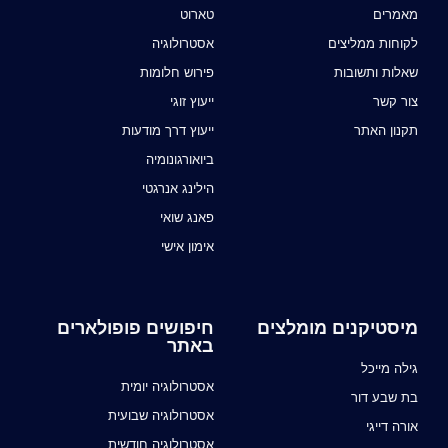
מאמרים
טארוט
לקוחות ממליצים
אסטרולוגיה
שאלות ותשובות
פירוש חלומות
צור קשר
ייעוץ זוגי
תקנון האתר
ייעוץ דרך מודעות
ביואורגונומיה
הילינג אנרגטי
פאנג שואי
אימון אישי
מיסטיקנים מומלצים
חיפושים פופולארים
באתר
גילה מייכל
אסטרולוגיה יומית
בת שבע דור
אסטרולוגיה שבועית
אורה דייגי
אסטרולוגיה חודשית