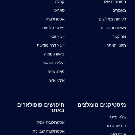
המומחים שלנו
קבלה
מאמרים
טארוט
לקוחות ממליצים
אסטרולוגיה
שאלות ותשובות
פירוש חלומות
צור קשר
ייעוץ זוגי
תקנון האתר
ייעוץ דרך מודעות
ביואורגונומיה
הילינג אנרגטי
פאנג שואי
אימון אישי
מיסטיקנים מומלצים
חיפושים פופולארים
באתר
גילה מייכל
אסטרולוגיה יומית
בת שבע דור
אסטרולוגיה שבועית
אורה דייגי