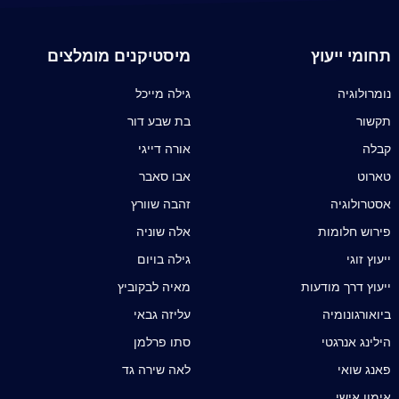
תחומי ייעוץ
מיסטיקנים מומלצים
נומרולוגיה
גילה מייכל
תקשור
בת שבע דור
קבלה
אורה דייגי
טארוט
אבו סאבר
אסטרולוגיה
זהבה שוורץ
פירוש חלומות
אלה שוניה
ייעוץ זוגי
גילה בויום
ייעוץ דרך מודעות
מאיה לבקוביץ
ביואורגונומיה
עליזה גבאי
הילינג אנרגטי
סתו פרלמן
פאנג שואי
לאה שירה גד
אימון אישי