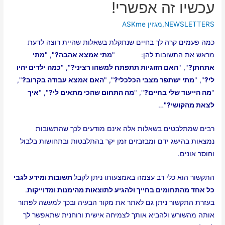
עכשיו זה אפשרי!
NEWSLETTERS
,
מגזין ASKme
כמה פעמים קרה לך בחיים שנתקלת בשאלות שהיית רוצה לדעת
מראש את התשובות להן: "
מתי אמצא אהבה?
", "
מתי
אתחתן?
", "
האם הזוגיות תתפתח למשהו רציני?
", "
כמה ילדים יהיו
לי?
", "
מתי ישתפר מצבי הכלכלי?
", "
האם אמצא עבודה בקרוב?
",
"
מה הייעוד שלי בחיים?
", "
מה התחום שהכי מתאים לי?
", "
איך
לצאת מהקושי?
"…
רבים שמתלבטים בשאלות אלה אינם מודעים לכך שהתשובות
נמצאות בהישג ידם ומבזבזים זמן יקר בהתלבטות ובתחושות בלבול
וחוסר אונים.
התקשור הוא כלי רב עצמה באמצעותו ניתן לקבל
תשובות ומידע לגבי
כל אחד מהתחומים בחייך ולהגיע לתוצאות מהימנות ומדוייקות
.
בעזרת התקשור ניתן גם לאתר את מקור הבעיה ובכך למעשה לפתור
אותה מהשורש ולהביא אותך לצמיחה אישית ורוחנית שתאפשר לך