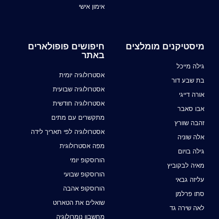
אימון אישי
מיסטיקנים מומלצים
חיפושים פופולארים
באתר
גילה מייכל
אסטרולוגיה יומית
בת שבע דור
אסטרולוגיה שבועית
אורה דייגי
אסטרולוגיה חודשית
אבו סאבר
מתקשרים עם מתים
זהבה שוורץ
אסטרולוגיה לפי תאריך לידה
אלה שוניה
מפה אסטרולוגית
גילה בויום
הורוסקופ יומי
מאיה לבקוביץ
הורוסקופ שבועי
עליזה גבאי
הורוסקופ אהבה
סתו פרלמן
שואלים את הטארוט
לאה שירה גד
מחשבון נומרולוגיה