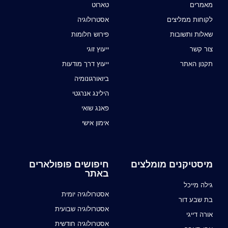
מאמרים
טארוט
לקוחות ממליצים
אסטרולוגיה
שאלות ותשובות
פירוש חלומות
צור קשר
ייעוץ זוגי
תקנון האתר
ייעוץ דרך מודעות
ביואורגונומיה
הילינג אנרגטי
פאנג שואי
אימון אישי
מיסטיקנים מומלצים
חיפושים פופולארים
באתר
גילה מייכל
אסטרולוגיה יומית
בת שבע דור
אסטרולוגיה שבועית
אורה דייגי
אסטרולוגיה חודשית