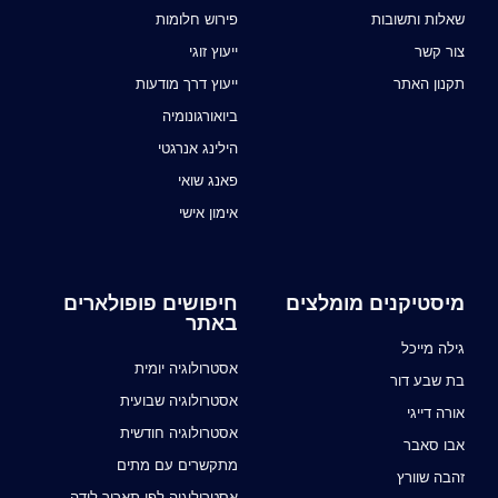
שאלות ותשובות
פירוש חלומות
צור קשר
ייעוץ זוגי
תקנון האתר
ייעוץ דרך מודעות
ביואורגונומיה
הילינג אנרגטי
פאנג שואי
אימון אישי
מיסטיקנים מומלצים
חיפושים פופולארים
באתר
גילה מייכל
אסטרולוגיה יומית
בת שבע דור
אסטרולוגיה שבועית
אורה דייגי
אסטרולוגיה חודשית
אבו סאבר
מתקשרים עם מתים
זהבה שוורץ
אסטרולוגיה לפי תאריך לידה