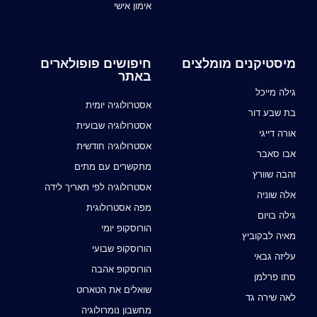
אימון אישי
מיסטיקנים מומלצים
חיפושים פופולארים
באתר
גילה מייכל
אסטרולוגיה יומית
בת שבע דור
אסטרולוגיה שבועית
אורה דייגי
אסטרולוגיה חודשית
אבו סאבר
מתקשרים עם מתים
זהבה שוורץ
אסטרולוגיה לפי תאריך לידה
אלה שוניה
מפה אסטרולוגית
גילה בויום
הורוסקופ יומי
מאיה לבקוביץ
הורוסקופ שבועי
עליזה גבאי
הורוסקופ אהבה
סתו פרלמן
שואלים את הטארוט
לאה שירה גד
מחשבון נומרולוגיה