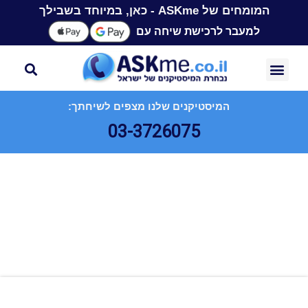
המומחים של ASKme - כאן, במיוחד בשבילך
למעבר לרכישת שיחה עם
המיסטיקנים שלנו מצפים לשיחתך:
03-3726075