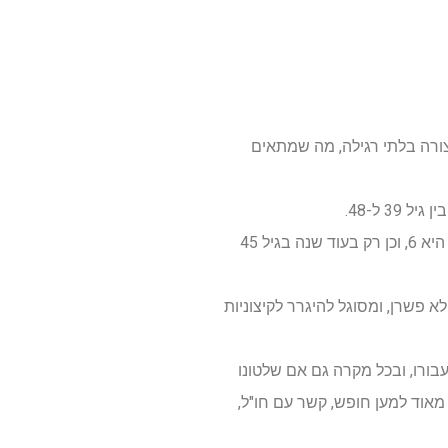
צורה בלתי רגילה, מה שמתאים
דווקא בשנה אישית 4 שסיים כעת הוא ביסס את שלטונו וזה שנת שיא שלו, אבל הבעיה היא ששנת האתגר שלו היא 6, וכן רק בעוד שנה בגיל 45
וא בהחלט לא פשרן, ומסוגל להיגרר לקיצוניות
 יחזור בעוד שנתיים בשנה אישית 7 שמאוד משמעותית עבורו, ובכל מקרה גם אם שלטונו
מאוד למען חופש, קשר עם חו"ל,