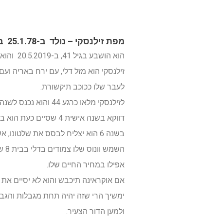
מפת זילנסקי – נולד ב-25.1.78 בשעה 14 באוקראינה ב-KRIVOJ
הוא הושבע בגיל 41, ב-20.5.2019 והוא בהחלט מנהיג צעיר אבל מאוד כריזמתי.
זילנסקי הוא מזל דלי, עם ירח באריה ו
לעבר שלו ככוכב תיקשורת.
לזילנסקי מלאו כרגע 44 והוא נכנס לשנה אישית 5, שנה של תקשורתיות מאוד חזקה. הוא נמצא ב-9 השנים של בין גיל 39 ל-48.
בשנה 6 הוא יצליח לבסס את שלטונו, אשר כרגע מוטל בספק.
השמ
אפילו במחיר החיים שלו.
ימשיך הרי שזה יהיה תחת מגבלות והגבלו
ולמען הדור הצעיר.