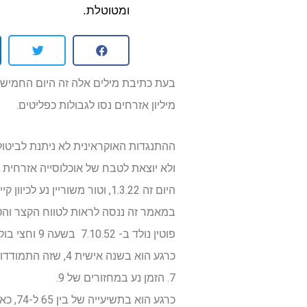
ומטוטלת.
בעת כתיבת מילים אלה זה היום החמישי
מיליון אזרחים נסו לגבולות כפליטים.
ההתנגדות האוקראינית לא ניתנת לביטול
ולא יוצאת לטבח של אוכלוסייה אזרחית 
היום זה 1.3.22, וטור משוריין נע לכיוון קייב, ויש הפגזות על פאתי קייב, כאשר שיחות ה-28.2 נכשלו, אבל זה לא אומר שהם לא ימשיכו.
במאמר זה ננסה לראות לטווח הקצר והטוו
פוטין נולד ב- 7.10.52 בשעה 9 וחצי בוקר בלנינגרד והוא כיום בן 69 וחצי.
7. הזמן נע במחזורים של 9.
כרגע הוא בתשיעייה של בין 65 ל-74, כאשר כל תשעיה מתחילה בשנה אישית 9 שזה סגירות מעגלים.