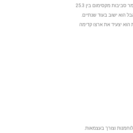
במפה המשותפת של זילנסקי ואוקראינה, רואים סכנת ניתוק של זילנסקי מאוקראינה, עם השלכות די קשות, כלומר סביבות מקסימום בין 25.3
 הוא יצעיד את ארצו קדימה
לוחמנות וצורך בעצמאות.