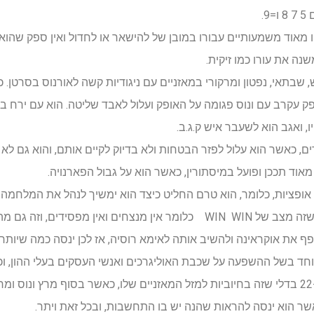
.
 גיל 70, וכן השנים בין 72 ל-74 יהיו מאוד משמעותיים עבורו במובן של להישאר או לחדול ואי
שנה את עורו כמו זיקית.
 שבתאי, נפטון ומרקורי במאזניים עם ניגודיות קשה לאורנוס בסרטן. כ
, ואגב הוא לשעבר איש ק.ג.ב.
ם, כאשר הוא עלול לפזר הבטחות ולא בדיוק לקיים אותם, והוא גם לא
מאוד תככן ופועל במיסתורין, כאשר הוא על גבול הפארנויה.
אופציות, כלומר, הוא טרם החליט כיצד הוא ימשיך לנהל את המלחמה ה
, וזה גם מה שהולך להיות כאן.
ף את אוקראינה ולהשיב אותה לאימא רוסיה, אז לכן ינסה כמה שיותר ל
חד בשל ההשפעה על שכבת האוליגרכים ואנשי העסקים בעלי ההון, וכן
כאשר הוא ינסה להראות שהנה יש בו התחשבות, ובכל זאת ויתר.