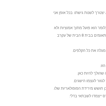
ן ספק שהוא יצטרך לשנות גישתו. בכל אופן אני
לומר הוא פועל מתוך אמוציות ולא
תמיד מתוך הערכת מצב מראש. הוא אופק עקרב עם ונוס פגומה על האופק ועלול לאבד שליטה. הוא עם ירח בתאומים בבית 8 הבית של עקרב
 מגלה את כל הקלפים.
זו.
גזור לעצמו הישגים.
 חושש מירידת הפופולאריות שלו.