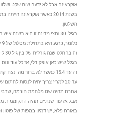
אוקראינה אבל לא ידעה שום שקט ושלווה,
השלטון.
בגיל 30 וחצי מדינה זו היא בשנה אישית 1 שהיא מאוד משמעותית בתחילת התחלות חדשות.
כלומר, כרגע היא בתחילת מסלול של 9 שנים שבין 29 ל-38.
זה בהחלט שנה גורלית של בין גיל 30 ל-32 ו-33 כלומר בין שנה אישית 1 לשנה אישית 3 ו-4 כאן תצטרך אוקראינה לעצב את זהותה.
בגלל שיש כאן אופק דלי, אז כל עוד ונו
זה עד 15.4 כאשר לא ברור מה ינצח. קול ההגיון או קול השיגעון.
עד 20 למרץ צריך יהיה לנסות לחתום על הסכם, שיהיה בו גם מרכיבים כלכליים.
אחרת תהיה שם מלחמת חורמה, שרבים יאבדו חייהם עד 10 לאפריל, כו
אבל אז עוד שנתיים תהיה התקוממות מא
באורח פלא, יש דמיון במפות של פוטון 