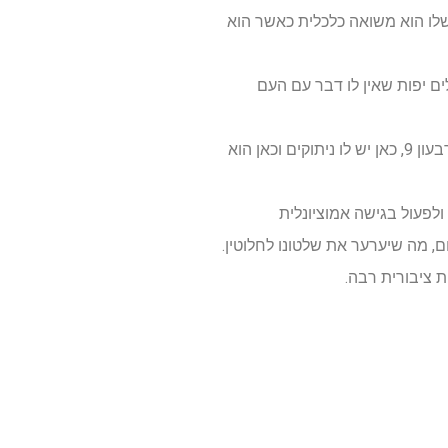
 הפחד הכי גדול שלו הוא משואה כלכלית כאשר הוא
אשר הוא יכנס לגיל 70 לשנה אישית 5 וכאן הוא יפזר מילים יפות שאין לו דבר עם העם
פוטין עלול לשוב "ולהשתגע", בעוד שנתיים מהיום בפברואר 2024 כאשר הוא יהיה בן 71 וחצי שאז הוא יהיה ברבעון 9, כאן יש לו ניתוקים וכאן הוא
לפעול בגישה אמוציונלית
, מה שיערער את שלטונו לחלוטין.