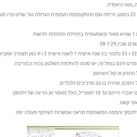
 מאז היווסדה.
בשנת 2014 כאשר אוקראינה הייתה בת 23 כמעט, הייתה שם ההתקוממות העממית הגדולה נגד ש
ס ומרס הינם במזל זה, יש סכנה להחלפת השלטון בכוח ובמריבה.
לל מאסר או הריגה של זילנסקי.
וד קשה.
וזילנסקי והמפה המשותפת מראה אפשרות לשיתוף פעולה יפה.