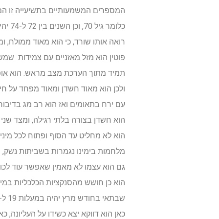
המספרים המשמעותיים בתשיעייה זו הם 5 7 8 ו=9
כלומר
רואה אותו שורד, כי הוא מאוד ממולח, ומ
פוטין הוא מזל מאזניים עם צמידות שמש,
ולכן הוא מאוד חשדן ומאוד מפחד על חייו
עם ירח בתאומים ואז הוא רב מג בדיבורי
הוא חשדן בצורה בלתי רגילה, ומצד שני 
הוא לא מחליט עד הסוף ופתוח לכל מיני 
מלחמות בימינו נגמרות בשביתות נשק, שזה מצב של WIN WIN כלומר אין מנצחים ואין מפסידים
גם הוא עצמו לא מאמין שאפשר עוד לכופ
הוא כן חושש מהסנקציות הכלכליות במיו
שבתאי בחודש מרץ יהיה במעלות 19 ל-22 בדלי שזה בחיוביות למזל המאזניים שלו, כאשר בסוף מרץ ונוס ומרס ייצמדו לשבתאי בדלי.
כאן הוא דווקא יצא כשידו על העליונה, 