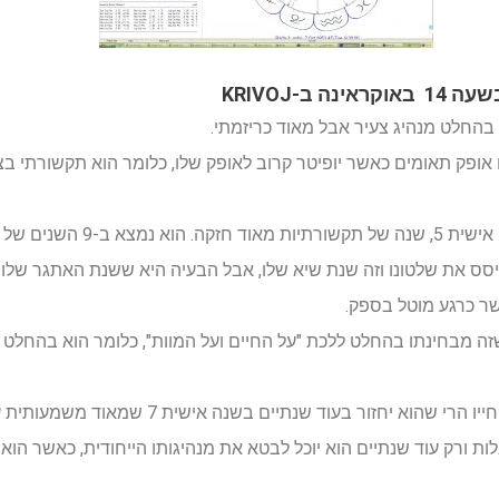
עם אופק תאומים כאשר יופיטר קרוב לאופק שלו, כלומר הוא תקשורתי ב
ש וונוס שלו צמודים בדלי בבית 8 שזה מבחינתו בהחלט ללכת "על החיים ועל המוות", כלומר ה
אם אוקראינה תיכבש והוא לא יסיים את חייו הרי שהוא
ת ורק עוד שנתיים הוא יוכל לבטא את מנהיגותו הייחודית, כאשר הוא 