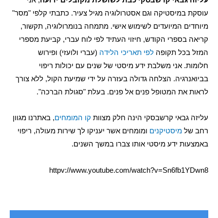
עוסקת במיסטיקה וגם אסטרולוגיה מגיל צעיר. כתבתי קלפי "מסר"
מיוחדים המיועדים לשימוש אישי. מתמחה בנומרולוגיה, תקשור,
קריאה בספרי הקודש, חיזוי העתיד לפי לוח עברי, קביעת מספרי
המזל בכל תקופה
לפי תאריכי הלידה
(עברי ולועזי) ופירוש
חלומות. אני משלבת ידע מיסטי של שנים עם יכולות ריפוי
בביואנרגיה. הצלחה גדולה בעזרה על ידי שמיעת הקול, ללא צורך
לראות את המטופל פנים אל פנים. בעלת "סגולת הברכה".
עליזה גבאי קרשבסקי הינה חלק מצוות
קו המומחים
, באתרנו מגוון
רחב של
מיסטיקנים
ומומחים אשר יעניקו לך שירות מעולה, ריפוי
באמצעות ידע מיסטי אותו צברו במשך השנים.
httpv://www.youtube.com/watch?v=Sn6fb1YDwn8