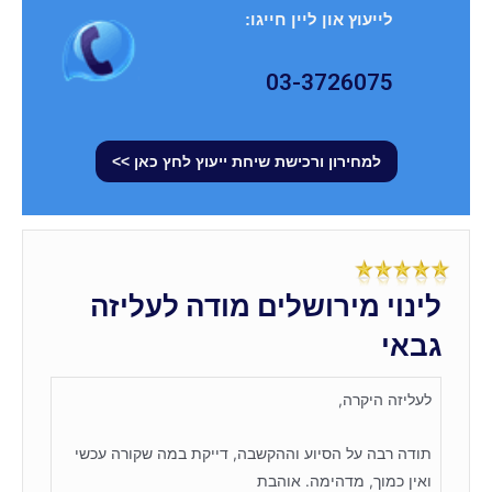
לייעוץ און ליין חייגו:
03-3726075
למחירון ורכישת שיחת ייעוץ לחץ כאן >>
לינוי מירושלים מודה לעליזה
גבאי
לעליזה היקרה,
תודה רבה על הסיוע וההקשבה, דייקת במה שקורה עכשי
ואין כמוך, מדהימה. אוהבת