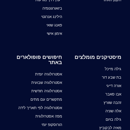
ביואורגונומיה
הילינג אנרגטי
פאנג שואי
אימון אישי
מיסטיקנים מומלצים
חיפושים פופולארים
באתר
גילה מייכל
אסטרולוגיה יומית
בת שבע דור
אסטרולוגיה שבועית
אורה דייגי
אסטרולוגיה חודשית
אבו סאבר
מתקשרים עם מתים
זהבה שוורץ
אסטרולוגיה לפי תאריך לידה
אלה שוניה
מפה אסטרולוגית
גילה בויום
הורוסקופ יומי
מאיה לבקוביץ