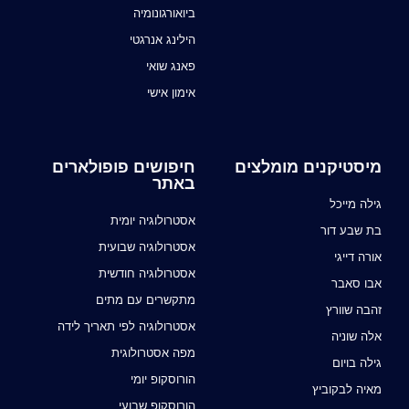
ביואורגונומיה
הילינג אנרגטי
פאנג שואי
אימון אישי
מיסטיקנים מומלצים
חיפושים פופולארים
באתר
גילה מייכל
אסטרולוגיה יומית
בת שבע דור
אסטרולוגיה שבועית
אורה דייגי
אסטרולוגיה חודשית
אבו סאבר
מתקשרים עם מתים
זהבה שוורץ
אסטרולוגיה לפי תאריך לידה
אלה שוניה
מפה אסטרולוגית
גילה בויום
הורוסקופ יומי
מאיה לבקוביץ
הורוסקופ שבועי