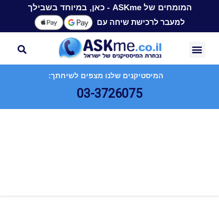
המומחים של ASKme - כאן, במיוחד בשבילך
למעבר לרכישת שיחה עם
המיסטיקנים שלנו מצפים לשיחתך:
03-3726075