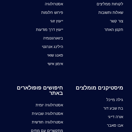
לקוחות ממליצים
אסטרולוגיה
שאלות ותשובות
פירוש חלומות
צור קשר
ייעוץ זוגי
תקנון האתר
ייעוץ דרך מודעות
ביואורגונומיה
הילינג אנרגטי
פאנג שואי
אימון אישי
מיסטיקנים מומלצים
חיפושים פופולארים
באתר
גילה מייכל
אסטרולוגיה יומית
בת שבע דור
אסטרולוגיה שבועית
אורה דייגי
אסטרולוגיה חודשית
אבו סאבר
מתקשרים עם מתים