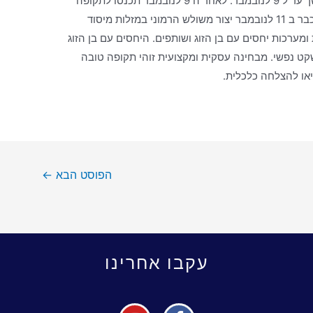
כבר ב 3 לחודש תחול הקלה הדרגתית שתמשך עד ל 9 לנובמבר. לאחר ה 9 לנובמבר תכנסו לתקופה
יציבה יותר. כניסת כוכב מאדים למזל בתולה כבר ב 11 לנובמבר יצור משולש הרמוני במזלות מיסוד
רכות יחסים עם בן הזוג ושותפים. היחסים עם בן הזוג
 ושקט נפשי. מבחינה עסקית ומקצועית זוהי תקופה טובה
יאו להצלחה כלכלית.
הפוסט הבא
←
עקבו אחרינו