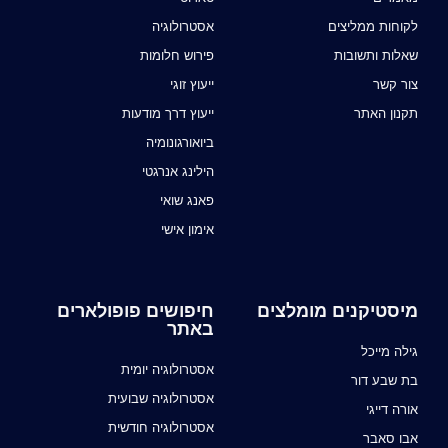
לקוחות ממליצים
אסטרולוגיה
שאלות ותשובות
פירוש חלומות
צור קשר
ייעוץ זוגי
תקנון האתר
ייעוץ דרך מודעות
ביואורגונומיה
הילינג אנרגטי
פאנג שואי
אימון אישי
מיסטיקנים מומלצים
חיפושים פופולארים
באתר
גילה מייכל
אסטרולוגיה יומית
בת שבע דור
אסטרולוגיה שבועית
אורה דייגי
אסטרולוגיה חודשית
אבו סאבר