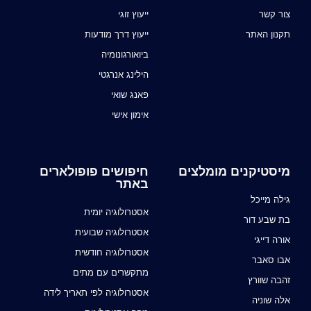
צור קשר
ייעוץ זוגי
תקנון האתר
ייעוץ דרך מודעות
ביואורגונומיה
הילינג אנרגטי
פאנג שואי
אימון אישי
מיסטיקנים מומלצים
חיפושים פופולארים
באתר
גילה מייכל
אסטרולוגיה יומית
בת שבע דור
אסטרולוגיה שבועית
אורה דייגי
אסטרולוגיה חודשית
אבו סאבר
מתקשרים עם מתים
זהבה שוורץ
אסטרולוגיה לפי תאריך לידה
אלה שוניה