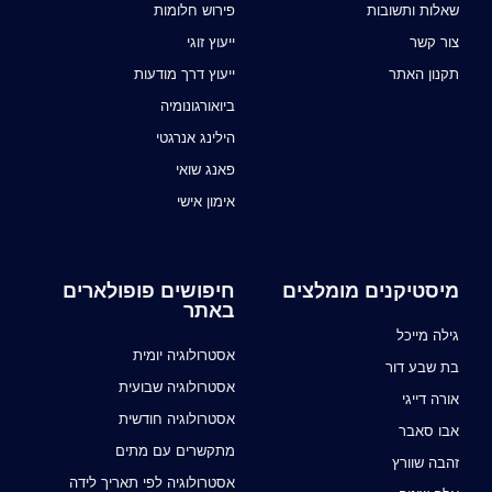
שאלות ותשובות
פירוש חלומות
צור קשר
ייעוץ זוגי
תקנון האתר
ייעוץ דרך מודעות
ביואורגונומיה
הילינג אנרגטי
פאנג שואי
אימון אישי
מיסטיקנים מומלצים
חיפושים פופולארים
באתר
גילה מייכל
אסטרולוגיה יומית
בת שבע דור
אסטרולוגיה שבועית
אורה דייגי
אסטרולוגיה חודשית
אבו סאבר
מתקשרים עם מתים
זהבה שוורץ
אסטרולוגיה לפי תאריך לידה