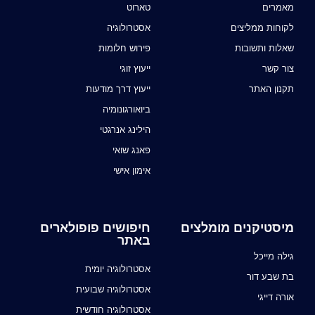
מאמרים
טארוט
לקוחות ממליצים
אסטרולוגיה
שאלות ותשובות
פירוש חלומות
צור קשר
ייעוץ זוגי
תקנון האתר
ייעוץ דרך מודעות
ביואורגונומיה
הילינג אנרגטי
פאנג שואי
אימון אישי
מיסטיקנים מומלצים
חיפושים פופולארים
באתר
גילה מייכל
אסטרולוגיה יומית
בת שבע דור
אסטרולוגיה שבועית
אורה דייגי
אסטרולוגיה חודשית