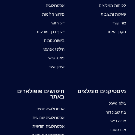
לקוחות ממליצים
אסטרולוגיה
שאלות ותשובות
פירוש חלומות
צור קשר
ייעוץ זוגי
תקנון האתר
ייעוץ דרך מודעות
ביואורגונומיה
הילינג אנרגטי
פאנג שואי
אימון אישי
מיסטיקנים מומלצים
חיפושים פופולארים
באתר
גילה מייכל
אסטרולוגיה יומית
בת שבע דור
אסטרולוגיה שבועית
אורה דייגי
אסטרולוגיה חודשית
אבו סאבר