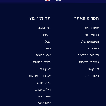
תפריט האתר
תחומי ייעוץ
עמוד הבית
נומרולוגיה
תחומי ייעוץ
תקשור
המומחים שלנו
קבלה
מאמרים
טארוט
לקוחות ממליצים
אסטרולוגיה
שאלות ותשובות
פירוש חלומות
צור קשר
ייעוץ זוגי
תקנון האתר
ייעוץ דרך מודעות
ביואורגונומיה
הילינג אנרגטי
פאנג שואי
אימון אישי