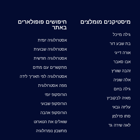
מיסטיקנים מומלצים
חיפושים פופולארים
באתר
גילה מייכל
אסטרולוגיה יומית
בת שבע דור
אסטרולוגיה שבועית
אורה דייגי
אסטרולוגיה חודשית
אבו סאבר
מתקשרים עם מתים
זהבה שוורץ
אסטרולוגיה לפי תאריך לידה
אלה שוניה
מפה אסטרולוגית
גילה בויום
הורוסקופ יומי
מאיה לבקוביץ
הורוסקופ שבועי
עליזה גבאי
הורוסקופ אהבה
סתו פרלמן
שואלים את הטארוט
לאה שירה גד
מחשבון נומרולוגיה