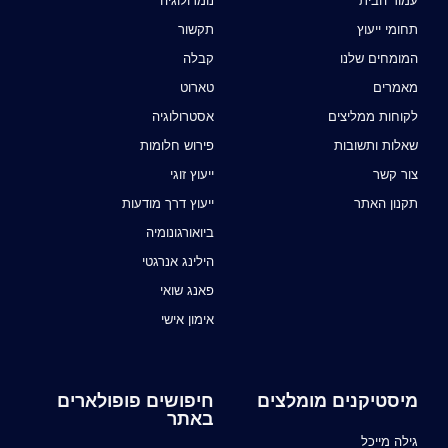
עמוד הבית
נומרולוגיה
תחומי ייעוץ
תקשור
המומחים שלנו
קבלה
מאמרים
טארוט
לקוחות ממליצים
אסטרולוגיה
שאלות ותשובות
פירוש חלומות
צור קשר
ייעוץ זוגי
תקנון האתר
ייעוץ דרך מודעות
ביואורגונומיה
הילינג אנרגטי
פאנג שואי
אימון אישי
מיסטיקנים מומלצים
חיפושים פופולארים
באתר
גילה מייכל