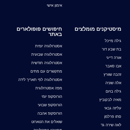
אימון אישי
מיסטיקנים מומלצים
חיפושים פופולארים
באתר
גילה מייכל
אסטרולוגיה יומית
בת שבע דור
אסטרולוגיה שבועית
אורה דייגי
אסטרולוגיה חודשית
אבו סאבר
מתקשרים עם מתים
זהבה שוורץ
אסטרולוגיה לפי תאריך לידה
אלה שוניה
מפה אסטרולוגית
גילה בויום
הורוסקופ יומי
מאיה לבקוביץ
הורוסקופ שבועי
עליזה גבאי
הורוסקופ אהבה
סתו פרלמן
שואלים את הטארוט
לאה שירה גד