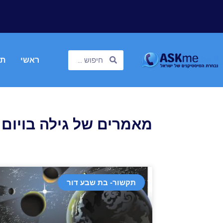
ראשי
תח
מאמרים של גילה בויום
תקשור- בת שבע דור