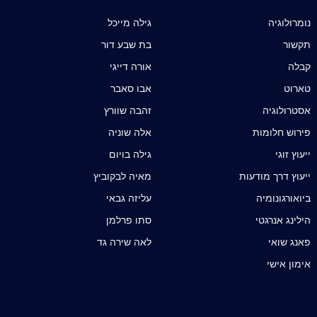
נומרולוגיה
גילה מייכל
תקשור
בת שבע דור
קבלה
אורה דייגי
טארוט
אבו סאבר
אסטרולוגיה
זהבה שוורץ
פירוש חלומות
אלה שוניה
ייעוץ זוגי
גילה בויום
ייעוץ דרך מודעות
מאיה לבקוביץ
ביואורגונומיה
עליזה גבאי
הילינג אנרגטי
סתו פרלמן
פאנג שואי
לאה שירה גד
אימון אישי