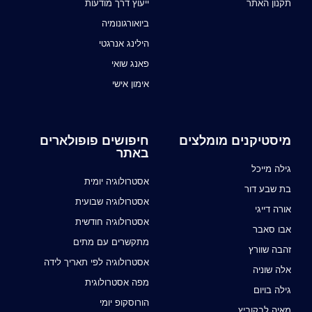
תקנון האתר
ייעוץ דרך מודעות
ביואורגונומיה
הילינג אנרגטי
פאנג שואי
אימון אישי
מיסטיקנים מומלצים
חיפושים פופולארים
באתר
גילה מייכל
אסטרולוגיה יומית
בת שבע דור
אסטרולוגיה שבועית
אורה דייגי
אסטרולוגיה חודשית
אבו סאבר
מתקשרים עם מתים
זהבה שוורץ
אסטרולוגיה לפי תאריך לידה
אלה שוניה
מפה אסטרולוגית
גילה בויום
הורוסקופ יומי
מאיה לבקוביץ