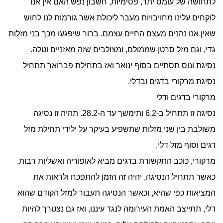
לתחושה של עומס יתר, פסימיות, חשבון נפש האם אין אנו
לוקחים עלינו מחויבויות מעבר ליכולת אשר גורמות לנו לחוש
שאין אנו נהנים מעצם החיים עצמם. ברור שיפגעו מכך בני מזלות
גדי, וגם מזל סרטן שממולם, ומצולבים שזה מאזניים וטלה.
נסיגת ונוס תסתיים בסוף ינואר ואז בתחילת פברואר תתחיל
נסיגת מרקורי בדגים ובדלי.
מרקורי בדגים ודלי
נסיגה זו תתחיל ב-6.2 ותימשך עד ה-28.2. תהיה זו נסיגה
משולבת בין שני מזלות שתשפיע בעיקר על ילידי תחילת מזל
דגים וסוף מזל דלי.
מרקורי, כוכב התקשורת בדגים מביא לאופוריה ואשליות רבות.
כאשר תתחיל הנסיגה, יהיה זה הזמן להתפכח ולראות את
המציאות כפי שהיא, וכאשר הנסיגה תעבור למזל הקודם שהוא
דלי, תתייצב האמת העירומה לנגד עיננו, ואז גם נצטרך להיות