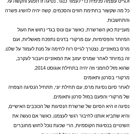
ולגייס עוצמה פנימית כדי לעמוד כנגד. נסיגה זו תפגע ותקשה על
כל מה שקשור בחתימת חוזים והסכמים. קשה יהיה להשיג פשרה
והתחשבות.
מעניינת כאן השרשרת, כאשר עם ונוס בגדי נחוש את העול
המיותר והפסימיות, עם מרקורי בדגים נתפכח מאשליות, ועם
מרס במאזניים, נצטרך לגייס רוח לחימה על מנת לעמוד על שלנו.
זה במיוחד לאחר שמרס יעזוב את המאזניים ויעבור לעקרב,
שהוא מזל לוחמני וזה יהיה בתחילת אוגוסט 2014.
מרקורי בסרטן ותאומים
לאחר סיום נסיגת מרס, עם תחילת יוני, תתחיל הנסיגה הצפויה
של מרקורי והפעם במזל סרטן ותאומים.
נסיגה זו היא הסיום של שרשרת הנסיגות של הכוכבים האישיים,
והיא שתביא אותנו לחיבור רגשי לעצמנו, כאשר אם נעשה את
השינויים בנסיגות הקוסמיות, הרי שכעת נוכל לחוש מחוברים