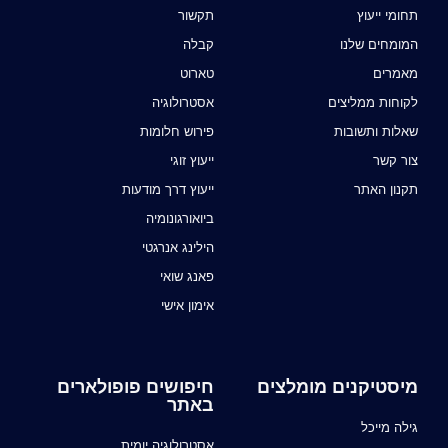
תחומי ייעוץ
תקשור
המומחים שלנו
קבלה
מאמרים
טארוט
לקוחות ממליצים
אסטרולוגיה
שאלות ותשובות
פירוש חלומות
צור קשר
ייעוץ זוגי
תקנון האתר
ייעוץ דרך מודעות
ביואורגונומיה
הילינג אנרגטי
פאנג שואי
אימון אישי
מיסטיקנים מומלצים
חיפושים פופולארים
באתר
גילה מייכל
אסטרולוגיה יומית