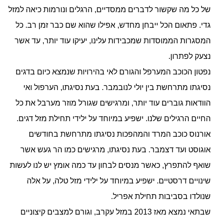
של כל מה שקשור לדברים ממסדיים, הרגלים ונורמות כיאה למזל
גדי. פתאום הכל ייבחן מחדש, אפילו שהוא שם כבר זמן רב. כל
המסגרות הממוסדות שמכבידות עלינו, יעיקו עוד יותר, עד אשר
נצעק לפתרון.
נפטון הכוכב המערפל והגורם לאי בהירויות שנמצא כיום בדגים
נסיגתו מתרחשת בין יולי לנובמבר. בעת נסיגתו, הערפול ואי
הוודאות גוברים עוד יותר, ומרגישים שגורל מוזר מערבל את כל
החיים הרגילים שלנו. ישפיע במיוחד על ילידי תחילת מזל דגים.
אורנוס כוכב המרד והמהפכות נסיגתו מתרחשת בחודשים
אוגוסט ועד דצמבר. בעת נסיגתו, מרגישים כמו הר געש אשר
שואף להתפרץ, כאשר מנסים לבחון עד כמה אומץ יש לנו לעשות
שינויים דרסטיים. ישפיע במיוחד על ילידי מזל טלה, על אלה
שנולדו בסביבות תחילת אפריל.
שבתאי נמצא מאז 2013 במזל עקרב, וגורם למצבים קיצוניים