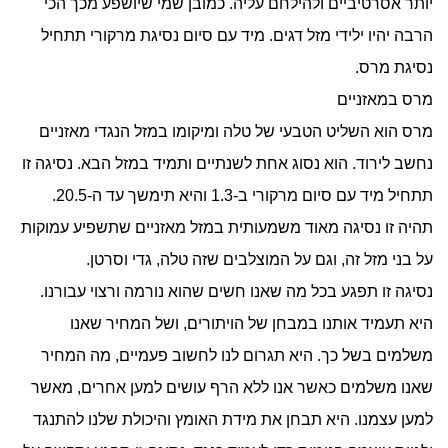
יותר אסרטיביים ולהילחם עליה. כמובן שמי שיושפע מכך הכי
הרבה יהיו ילידי מזל דגים. מיד עם סיום נסיגת מרקורי תתחיל
נסיגת מרס.
מרס במאזניים
מרס הוא השליט הטבעי של טלה ומיקומו במזל הנגדי מאזניים
נחשב לירוד. הוא נסוג אחת לשנתיים ותמיד במזל הבא. נסיגה זו
תתחיל מיד עם סיום מרקורי ב-1.3 והיא תימשך עד ה-20.5.
תהיה זו נסיגה מאוד משמעותית במזל מאזניים שתשפיע עמוקות
על בני מזל זה, וגם על המוצלבים שזה טלה, גדי וסרטן.
נסיגה זו תפגע בכל מה שאנו חשים שהוא נורמה ורצוי עבורנו.
היא תעמיד אותנו במבחן של הויתורים, ושל המחיר שאנו
משלמים בשל כך. היא תגרום לנו לחשוב פעמיים, מה המחיר
שאנו משלמים כאשר אנו ללא הרף עושים למען אחרים, מאשר
למען עצמנו. היא תבחן את מידת האומץ והיכולת שלנו להתנגד