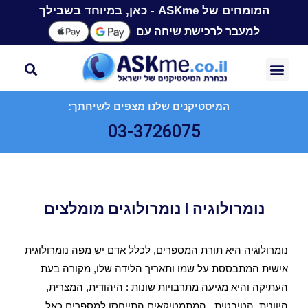
המומחים של ASKme - כאן, במיוחד בשבילך
למעבר לרכישת שיחה עם
המיסטיקנים שלנו מצפים לשיחתך:
03-3726075
נומרולוגיה I נומרולוגים מומלצים
נומרולוגיה היא תורת המספרים, לכלל אדם יש מפה נומרולוגית
אישית המתבססת על שמו ותאריך הלידה שלו, מקורה בעת
העתיקה והיא מגיעה מתרבויות שונות : היהודית, המצרית,
היוונית, הטיבטית . המתמטיקאים התייחסו למספרים כאל