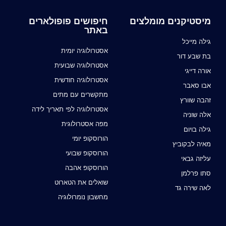
מיסטיקנים מומלצים
חיפושים פופולארים
באתר
גילה מייכל
אסטרולוגיה יומית
בת שבע דור
אסטרולוגיה שבועית
אורה דייגי
אסטרולוגיה חודשית
אבו סאבר
מתקשרים עם מתים
זהבה שוורץ
אסטרולוגיה לפי תאריך לידה
אלה שוניה
מפה אסטרולוגית
גילה בויום
הורוסקופ יומי
מאיה לבקוביץ
הורוסקופ שבועי
עליזה גבאי
הורוסקופ אהבה
סתו פרלמן
שואלים את הטארוט
לאה שירה גד
מחשבון נומרולוגיה