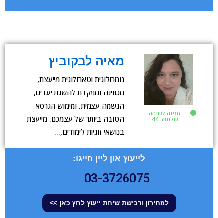
מאיה לבקוביץ
נומרולוגית וטארולוגית מייעצת,
מכווינה וממקדת להשגת יעדים,
הגשמה עצמית, ומימוש הגרסא
זמינה לשיחה
הטובה ביותר של עצמכם. מייעצת
שלוחה: 44
בנושאי זוגיות לימודים,…
לייעוץ און ליין חייגו:
03-3726075
למחירון ורכישת שיחת ייעוץ לחץ כאן >>