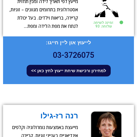
מייעץ לפי תאריך לידה ומכין תחזית
אסטרולוגית בתחומים מגוונים – זוגיות,
קריירה, בריאות וילדים. בעל יכולת
זמינה לשיחה
לנתח את מפת הלידה ומפת…
שלוחה: 93
לייעוץ און ליין חייגו:
03-3726075
למחירון ורכישת שיחת ייעוץ לחץ כאן >>
רנה רז-גילו
מייעצת באמצעות נומרולוגיה וקלפים
אינדיאניים בענייני זוגיות, קריירה