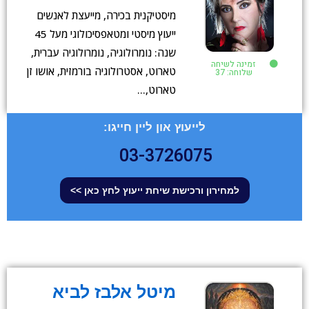
מיסטיקנית בכירה, מייעצת לאנשים
ייעוץ מיסטי ומטאפסיכולוגי מעל 45
שנה: נומרולוגיה, נומרולוגיה עברית,
זמינה לשיחה
טארוט, אסטרולוגיה בורמזית, אושו זן
שלוחה: 37
טארוט,…
לייעוץ און ליין חייגו:
03-3726075
למחירון ורכישת שיחת ייעוץ לחץ כאן >>
מיטל אלבז לביא