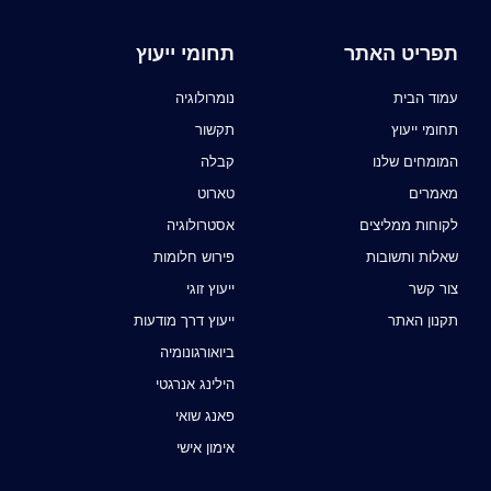
תפריט האתר
תחומי ייעוץ
עמוד הבית
נומרולוגיה
תחומי ייעוץ
תקשור
המומחים שלנו
קבלה
מאמרים
טארוט
לקוחות ממליצים
אסטרולוגיה
שאלות ותשובות
פירוש חלומות
צור קשר
ייעוץ זוגי
תקנון האתר
ייעוץ דרך מודעות
ביואורגונומיה
הילינג אנרגטי
פאנג שואי
אימון אישי