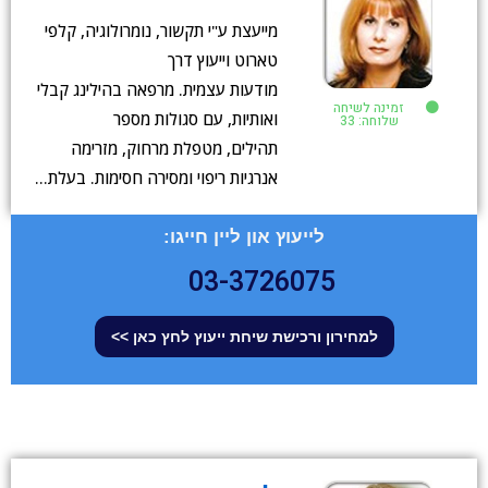
מייעצת ע"י תקשור, נומרולוגיה, קלפי
טארוט וייעוץ דרך
מודעות עצמית. מרפאה בהילינג קבלי
זמינה לשיחה
ואותיות, עם סגולות מספר
שלוחה: 33
תהילים, מטפלת מרחוק, מזרימה
אנרגיות ריפוי ומסירה חסימות. בעלת…
לייעוץ און ליין חייגו:
03-3726075
למחירון ורכישת שיחת ייעוץ לחץ כאן >>