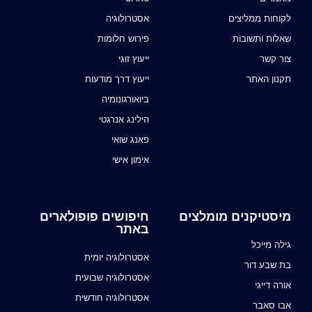
לקוחות ממליצים
אסטרולוגיה
שאלות ותשובות
פירוש חלומות
צור קשר
ייעוץ זוגי
תקנון האתר
ייעוץ דרך מודעות
ביואורגונומיה
הילינג אנרגטי
פאנג שואי
אימון אישי
מיסטיקנים מומלצים
חיפושים פופולארים
באתר
גילה מייכל
אסטרולוגיה יומית
בת שבע דור
אסטרולוגיה שבועית
אורה דייגי
אסטרולוגיה חודשית
אבו סאבר