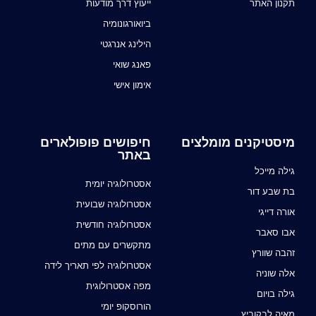
תקנון האתר
ייעוץ דרך מודעות
ביואורגונומיה
הילינג אנרגטי
פאנג שואי
אימון אישי
מיסטיקנים מומלצים
חיפושים פופולארים
באתר
גילה מייכל
אסטרולוגיה יומית
בת שבע דור
אסטרולוגיה שבועית
אורה דייגי
אסטרולוגיה חודשית
אבו סאבר
מתקשרים עם מתים
זהבה שוורץ
אסטרולוגיה לפי תאריך לידה
אלה שוניה
מפה אסטרולוגית
גילה בויום
הורוסקופ יומי
מאיה לבקוביץ