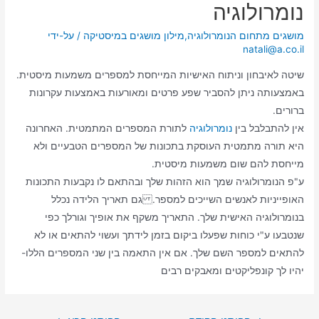
נומרולוגיה
מושגים מתחום הנומרולוגיה
,
מילון מושגים במיסטיקה
/ על-ידי
natali@a.co.il
שיטה לאיבחון וניתוח האישיות המייחסת למספרים משמעות מיסטית.
באמצעותה ניתן להסביר שפע פרטים ומאורעות באמצעות עקרונות
ברורים.
אין להתבלבל בין
נומרולוגיה
לתורת המספרים המתמטית. האחרונה
היא תורה מתמטית העוסקת בתכונות של המספרים הטבעיים ולא
מייחסת להם שום משמעות מיסטית.
ע"פ הנומרולוגיה שמך הוא הזהות שלך ובהתאם לו נקבעות התכונות
האופייניות לאנשים השייכים למספר. גם תאריך הלידה נכלל
בנומרולוגיה האישית שלך. התאריך משקף את אופיך וגורלך כפי
שנטבעו ע"י כוחות שפעלו ביקום בזמן לידתך ועשוי להתאים או לא
להתאים למספר השם שלך. אם אין התאמה בין שני המספרים הללו-
יהיו לך קונפליקטים ומאבקים רבים