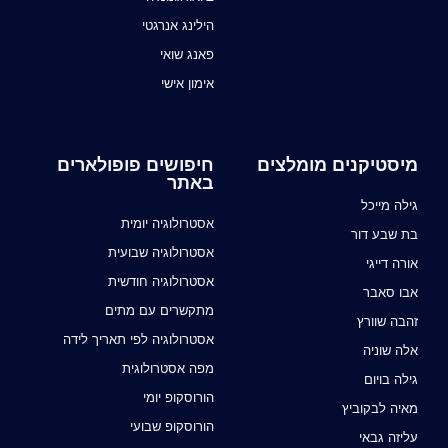
הילינג אנרגטי
פאנג שואי
אימון אישי
מיסטיקנים מומלצים
חיפושים פופולארים
באתר
גילה מייכל
אסטרולוגיה יומית
בת שבע דור
אסטרולוגיה שבועית
אורה דייגי
אסטרולוגיה חודשית
אבו סאבר
מתקשרים עם מתים
זהבה שוורץ
אסטרולוגיה לפי תאריך לידה
אלה שוניה
מפה אסטרולוגית
גילה בויום
הורוסקופ יומי
מאיה לבקוביץ
הורוסקופ שבועי
עליזה גבאי