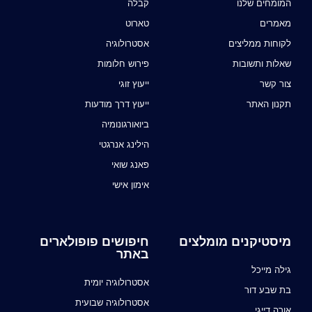
המומחים שלנו
קבלה
מאמרים
טארוט
לקוחות ממליצים
אסטרולוגיה
שאלות ותשובות
פירוש חלומות
צור קשר
ייעוץ זוגי
תקנון האתר
ייעוץ דרך מודעות
ביואורגונומיה
הילינג אנרגטי
פאנג שואי
אימון אישי
מיסטיקנים מומלצים
חיפושים פופולארים
באתר
גילה מייכל
אסטרולוגיה יומית
בת שבע דור
אסטרולוגיה שבועית
אורה דייגי