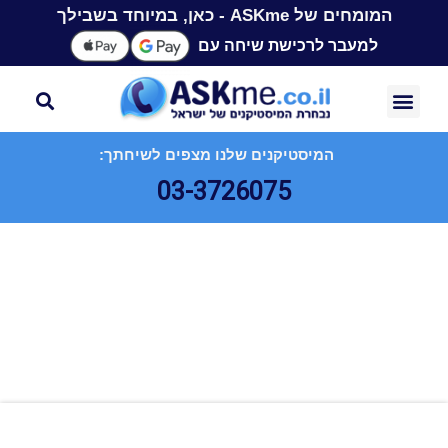
המומחים של ASKme - כאן, במיוחד בשבילך
למעבר לרכישת שיחה עם
המיסטיקנים שלנו מצפים לשיחתך:
03-3726075