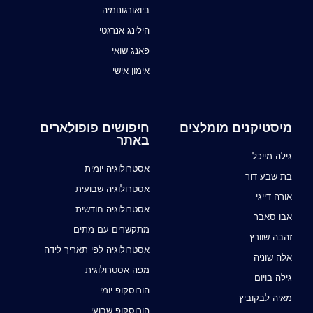
ביואורגונומיה
הילינג אנרגטי
פאנג שואי
אימון אישי
מיסטיקנים מומלצים
חיפושים פופולארים
באתר
גילה מייכל
אסטרולוגיה יומית
בת שבע דור
אסטרולוגיה שבועית
אורה דייגי
אסטרולוגיה חודשית
אבו סאבר
מתקשרים עם מתים
זהבה שוורץ
אסטרולוגיה לפי תאריך לידה
אלה שוניה
מפה אסטרולוגית
גילה בויום
הורוסקופ יומי
מאיה לבקוביץ
הורוסקופ שבועי