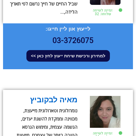
שביל החיים של חייך נרשם לפי תאריך
זמינה לשיחה
הלידה,…
שלוחה: 32
לייעוץ און ליין חייגו:
03-3726075
למחירון ורכישת שיחת ייעוץ לחץ כאן >>
מאיה לבקוביץ
נומרולוגית וטארולוגית מייעצת,
מכווינה וממקדת להשגת יעדים,
הגשמה עצמית, ומימוש הגרסא
זמינה לשיחה
הטובה ביותר של עצמכם. מייעצת