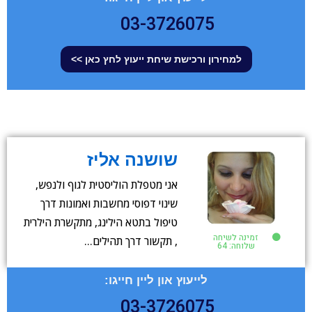
03-3726075
למחירון ורכישת שיחת ייעוץ לחץ כאן >>
שושנה אליז
אני מטפלת הוליסטית לגוף ולנפש,
שינוי דפוסי מחשבות ואמונות דרך
טיפול בתטא הילינג, מתקשרת הילרית
זמינה לשיחה
, תקשור דרך תהילים…
שלוחה: 64
לייעוץ און ליין חייגו:
03-3726075