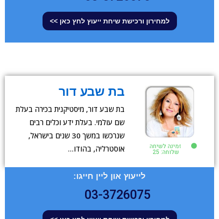
למחירון ורכישת שיחת ייעוץ לחץ כאן >>
בת שבע דור
בת שבע דור, מיסטיקנית בכירה בעלת
שם עולמי. בעלת ידע וכלים רבים
שנרכשו במשך 30 שנים בישראל,
זמינה לשיחה
אוסטרליה, בהודו…
שלוחה: 25
לייעוץ און ליין חייגו:
03-3726075