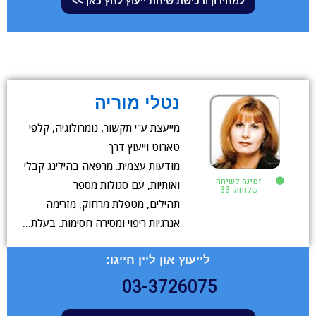
למחירון ורכישת שיחת ייעוץ לחץ כאן >>
נטלי מוריה
מייעצת ע"י תקשור, נומרולוגיה, קלפי
טארוט וייעוץ דרך
מודעות עצמית. מרפאה בהילינג קבלי
זמינה לשיחה
ואותיות, עם סגולות מספר
שלוחה: 33
תהילים, מטפלת מרחוק, מזרימה
אנרגיות ריפוי ומסירה חסימות. בעלת…
לייעוץ און ליין חייגו:
03-3726075