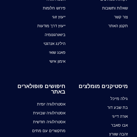
שאלות ותשובות
פירוש חלומות
צור קשר
ייעוץ זוגי
תקנון האתר
ייעוץ דרך מודעות
ביואורגונומיה
הילינג אנרגטי
פאנג שואי
אימון אישי
מיסטיקנים מומלצים
חיפושים פופולארים
באתר
גילה מייכל
אסטרולוגיה יומית
בת שבע דור
אסטרולוגיה שבועית
אורה דייגי
אסטרולוגיה חודשית
אבו סאבר
מתקשרים עם מתים
זהבה שוורץ