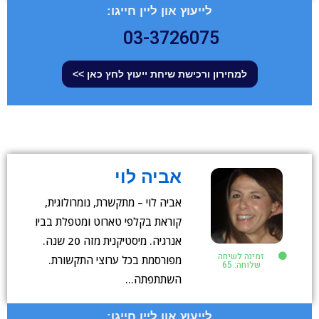
לייעוץ און ליין חייגו:
03-3726075
למחירון ורכישת שיחת ייעוץ לחץ כאן >>
אביה לוי
אביה לוי – מתקשרת, נומרולוגית,
קוראת בקלפי טארוט ומטפלת בביו
אנרגיה. מיסטיקנית מזה 20 שנה.
זמינה לשיחה
מפורסמת בכל ערוצי התקשורת.
שלוחה: 65
השתתפתה…
לייעוץ און ליין חייגו: