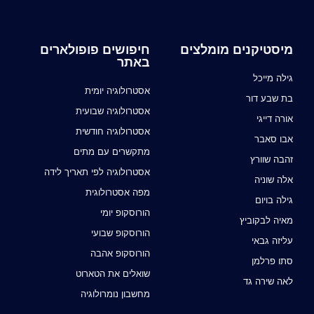
מיסטיקנים מומלצים
חיפושים פופולארים
באתר
גילה מייכל
אסטרולוגיה יומית
בת שבע דור
אסטרולוגיה שבועית
אורה דייגי
אסטרולוגיה חודשית
אבו סאבר
מתקשרים עם מתים
זהבה שוורץ
אסטרולוגיה לפי תאריך לידה
אלה שוניה
מפה אסטרולוגית
גילה בויום
הורוסקופ יומי
מאיה לבקוביץ
הורוסקופ שבועי
עליזה גבאי
הורוסקופ אהבה
סתו פרלמן
שואלים את הטארוט
לאה שירה גד
מחשבון נומרולוגיה