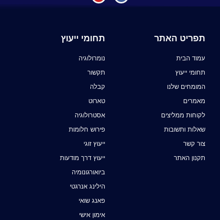
תפריט האתר
תחומי ייעוץ
עמוד הבית
נומרולוגיה
תחומי ייעוץ
תקשור
המומחים שלנו
קבלה
מאמרים
טארוט
לקוחות ממליצים
אסטרולוגיה
שאלות ותשובות
פירוש חלומות
צור קשר
ייעוץ זוגי
תקנון האתר
ייעוץ דרך מודעות
ביואורגונומיה
הילינג אנרגטי
פאנג שואי
אימון אישי