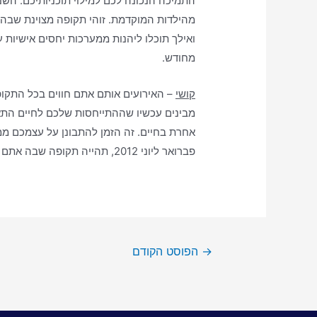
התמיכה הנכונה לכם למילוי תוכניותיכם. השנ
מהילדות המוקדמת. זוהי תקופה מצוינת שבה א
ואילך תוכלו ליהנות ממערכות יחסים אישיות 
מחודש.
קושי
– האירועים אותם אתם חווים בכל התק
מבינים עכשיו שההתייחסות שלכם לחיים התא
אחרת בחיים. זה הזמן להתבונן על עצמכם ממ
פברואר ליוני 2012, תהייה תקופה שבה אתם תאלצו להסתגל לנסיבות הקיימות ולזרום עם החיים.
→
הפוסט הקודם