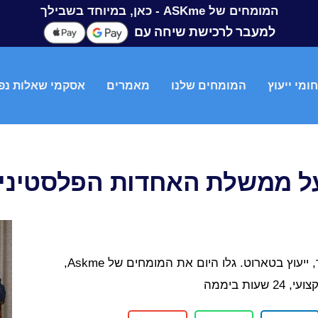
המומחים של ASKme - כאן, במיוחד בשבילך
למעבר לרכישת שיחה עם
ומי ייעוץ
המומחים שלנו
מאמרים
אסקמי שאלות נפ
ל ממשלת האחדות הפלסטינית
אדם קינן – מומחה בתקשור, ייעוץ בטארוט. גלו היום את המומחים של Askme,
ות ביממה