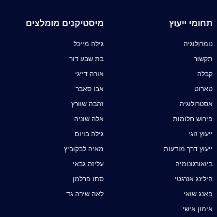
תחומי ייעוץ
מיסטיקנים מומלצים
נומרולוגיה
גילה מייכל
תקשור
בת שבע דור
קבלה
אורה דייגי
טארוט
אבו סאבר
אסטרולוגיה
זהבה שוורץ
פירוש חלומות
אלה שוניה
ייעוץ זוגי
גילה בויום
ייעוץ דרך מודעות
מאיה לבקוביץ
ביואורגונומיה
עליזה גבאי
הילינג אנרגטי
סתו פרלמן
פאנג שואי
לאה שירה גד
אימון אישי