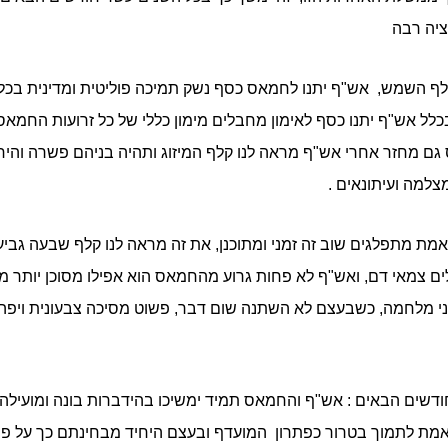
ציה רבה
ף השמש, אש"ף יתנו לחמאס כסף נשק תמיכה פוליטית ומדינית בכ
לל אש"ף יתנו כסף לאימון מחבלים מימון כללי של כל זרועות החמא
גם מחזר אחרי אש"ף מראה לנו קלף המיזוג ותהיה בניהם פשרה והי
צלמה ועיתונאים .
אמת מתפלגים שוב זה זמני ומתוכנן, את זה מראה לנו קלף שבעה גביע
ם צמאי דם, ואש"ף לא פחות גרוע מהחמאס הוא אפילו מסוכן יותר מ
ל פני מלחמה, כשבעצם לא השתנה שום דבר, פשוט מסיכה צבעונית וי
שים הבאים : אש"ף והחמאס תמיד ימשיכו בהידברות בונה ומועילה ל
אמת לתמוך בטרור כפתרון המועדף ובעצם היחיד מבחינתם כך על פי