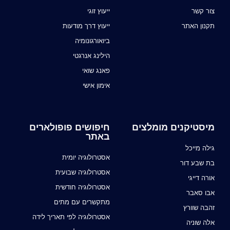
צור קשר
ייעוץ זוגי
תקנון האתר
ייעוץ דרך מודעות
ביואורגונומיה
הילינג אנרגטי
פאנג שואי
אימון אישי
מיסטיקנים מומלצים
חיפושים פופולארים
באתר
גילה מייכל
אסטרולוגיה יומית
בת שבע דור
אסטרולוגיה שבועית
אורה דייגי
אסטרולוגיה חודשית
אבו סאבר
מתקשרים עם מתים
זהבה שוורץ
אסטרולוגיה לפי תאריך לידה
אלה שוניה