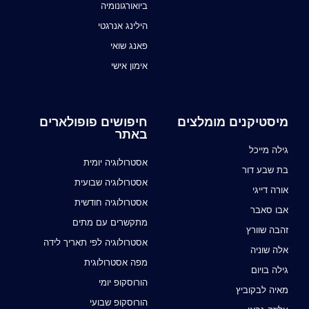
ביואורגונומיה
הילינג אנרגטי
פאנג שואי
אימון אישי
מיסטיקנים מומלצים
חיפושים פופולארים
באתר
גילה מייכל
אסטרולוגיה יומית
בת שבע דור
אסטרולוגיה שבועית
אורה דייגי
אסטרולוגיה חודשית
אבו סאבר
מתקשרים עם מתים
זהבה שוורץ
אסטרולוגיה לפי תאריך לידה
אלה שוניה
מפה אסטרולוגית
גילה בויום
הורוסקופ יומי
מאיה לבקוביץ
הורוסקופ שבועי