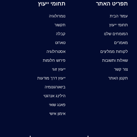
תפריט האתר
תחומי ייעוץ
עמוד הבית
נומרולוגיה
תחומי ייעוץ
תקשור
המומחים שלנו
קבלה
מאמרים
טארוט
לקוחות ממליצים
אסטרולוגיה
שאלות ותשובות
פירוש חלומות
צור קשר
ייעוץ זוגי
תקנון האתר
ייעוץ דרך מודעות
ביואורגונומיה
הילינג אנרגטי
פאנג שואי
אימון אישי