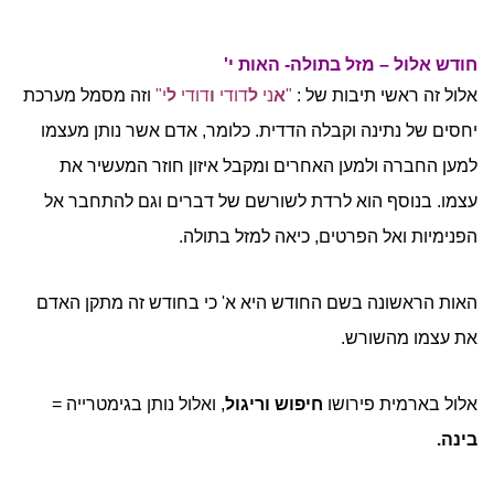
חודש אלול – מזל בתולה- האות י'
אלול זה ראשי תיבות של :
"
א
ני
ל
דודי
ו
דודי
ל
י"
וזה מסמל מערכת
יחסים של נתינה וקבלה הדדית. כלומר, אדם אשר נותן מעצמו
למען החברה ולמען האחרים ומקבל איזון חוזר המעשיר את
עצמו. בנוסף הוא לרדת לשורשם של דברים וגם להתחבר אל
הפנימיות ואל הפרטים, כיאה למזל בתולה.
האות הראשונה בשם החודש היא א' כי בחודש זה מתקן האדם
את עצמו מהשורש.
אלול בארמית פירושו
חיפוש וריגול
, ואלול נותן בגימטרייה =
בינה.