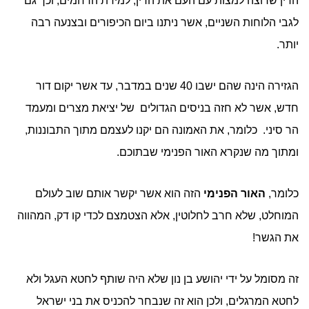
הדין שרוצה למצות עם העם את הדין, למידת הרחמים, וכך גם
לגבי הלוחות השניים, אשר ניתנו ביום הכיפורים ובצנעה רבה
יותר.
הגזירה הינה שהם ישבו 40 שנים במדבר, עד אשר יקום דור
חדש, אשר לא חזה בניסים הגדולים של יציאת מצרים ומעמד
הר סיני. כלומר, את האמונה הם יקנו לעצמם מתוך התבוננות,
ומתוך מה שנקרא האור הפנימי שבתוכם.
כלומר,
האור הפנימי
הזה הוא אשר יקשר אותם שוב לעולם
המוחלט, שלא חרב לחלוטין, אלא הצטמצם לכדי קו דק, המהווה
את הגשר!
זה מסומל על ידי יהושע בן נון שלא היה שותף לחטא העגל ולא
לחטא המרגלים, ולכן הוא זה שנבחר להכניס את בני ישראל