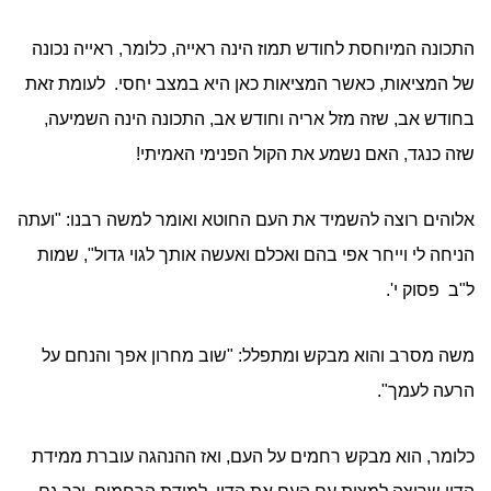
התכונה המיוחסת לחודש תמוז הינה ראייה, כלומר, ראייה נכונה
של המציאות, כאשר המציאות כאן היא במצב יחסי. לעומת זאת
בחודש אב, שזה מזל אריה וחודש אב, התכונה הינה השמיעה,
שזה כנגד, האם נשמע את הקול הפנימי האמיתי!
אלוהים רוצה להשמיד את העם החוטא ואומר למשה רבנו: "ועתה
הניחה לי וייחר אפי בהם ואכלם ואעשה אותך לגוי גדול", שמות
ל"ב פסוק י'.
משה מסרב והוא מבקש ומתפלל: "שוב מחרון אפך והנחם על
הרעה לעמך".
כלומר, הוא מבקש רחמים על העם, ואז ההנהגה עוברת ממידת