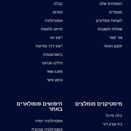
המומחים שלנו
קבלה
מאמרים
טארוט
לקוחות ממליצים
אסטרולוגיה
שאלות ותשובות
פירוש חלומות
צור קשר
ייעוץ זוגי
תקנון האתר
ייעוץ דרך מודעות
ביואורגונומיה
הילינג אנרגטי
פאנג שואי
אימון אישי
מיסטיקנים מומלצים
חיפושים פופולארים
באתר
גילה מייכל
אסטרולוגיה יומית
בת שבע דור
אסטרולוגיה שבועית