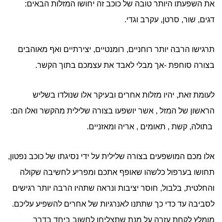
את השפעתו היותר טובה של כוכב זה יחושו המזלות הבאים:
דגים, שור, סרטן, עקרב וגדי.
תרגישו הרבה יותר רוחניים, רומנטיים, יצירתיים ואף מאוהבים
בצורה סוחפת -אך מבלי לאבד את עצמכם בתוך הקשר.
לעומת זאת, יהיו מזלות אחרים ובעיקר אלו שנולדו בשליש
הראשון של המזל , אשר יושפעו בצורה שלילית מהקשר ואלו הם:
בתולה, קשת , תאומים , אריה ומאזניים.
אלו מכם המושפעים בצורה שלילית על ידי נסיגתו של כוכב נפטון,
תחושו בערפול כלשהו שאופף אתכם ומפריע לחשיבה שקולה
והחלטית, בלבול, חוסר יציבות ונראה שתהיו הרבה יותר רגישים
לסביבה עד כדי כך שתתנו לאנרגיות של אחרים להשפיע עליכם.
מומלץ לקחת עזרה על מנת שתצליחו לחשוב ביחד בדרך