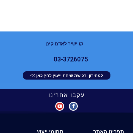
קו ישיר לאדם קינן
03-3726075
למחירון ורכישת שיחת ייעוץ לחץ כאן >>
עקבו אחרינו
תפריט האתר
תחומי ייעוץ