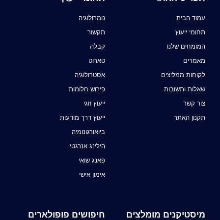
עמוד הבית
נומרולוגיה
תחומי ייעוץ
תקשור
המומחים שלנו
קבלה
מאמרים
טארוט
לקוחות ממליצים
אסטרולוגיה
שאלות ותשובות
פירוש חלומות
צור קשר
ייעוץ זוגי
תקנון האתר
ייעוץ דרך מודעות
ביואורגונומיה
הילינג אנרגטי
פאנג שואי
אימון אישי
מיסטיקנים מומלצים
חיפושים פופולארים