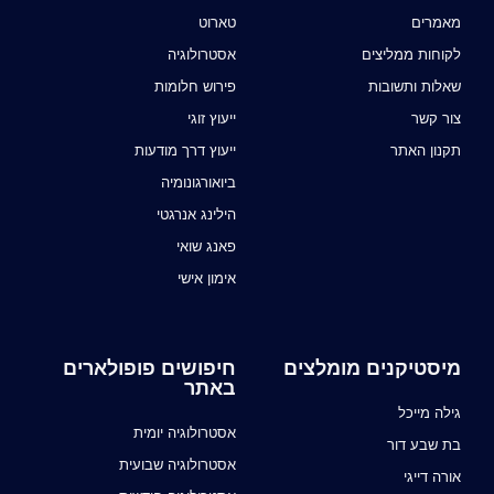
מאמרים
טארוט
לקוחות ממליצים
אסטרולוגיה
שאלות ותשובות
פירוש חלומות
צור קשר
ייעוץ זוגי
תקנון האתר
ייעוץ דרך מודעות
ביואורגונומיה
הילינג אנרגטי
פאנג שואי
אימון אישי
מיסטיקנים מומלצים
חיפושים פופולארים
באתר
גילה מייכל
אסטרולוגיה יומית
בת שבע דור
אסטרולוגיה שבועית
אורה דייגי