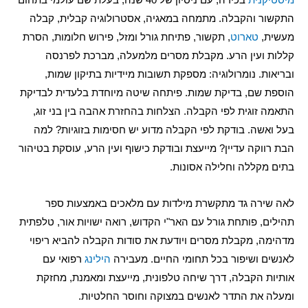
התקשור והקבלה. מתמחה במאגיה, אסטרולוגיה קבלית, קבלה
מעשית,
טארוט
, תקשור, פתיחת גורל ומזל, פירוש חלומות, הסרת
קללות ועין הרע. מקבלת מסרים מלמעלה, מברכת לפרנסה
ובריאות. נומרולוגיה: מספקת תשובות מיידיות בתיקון שמות,
הוספת שם, בדיקת שמות. פיתחה שיטה מיוחדת בלעדית לבדיקת
התאמה זוגית לפי הקבלה. הצלחות בהחזרת אהבה בין בני זוג,
בעל ואשה. בודקת לפי הקבלה מדוע יש חסימות בזוגיות? למה
הבת רווקה עדיין? מייעצת ובודקת כישוף ועין הרע, עוסקת בטיהור
בתים מקללה וחלילה אסונות.
לאה שירה גד מתקשרת מילדות עם מלאכים באמצעות ספר
תהילים, פותחת גורל עם האר"י הקדוש, רואה ישויות אור, טלפתית
מדהימה, מקבלת מסרים ויודעת את סודות הקבלה להביא ריפוי
לאנשים ושיפור בכל תחומי החיים. מעבירה
הילינג
רפואי עם
אותיות הקבלה, דרך שיחה טלפונית, מייעצת ומאמנת, מחזקת
ומעלה את התדר לאנשים במצוקה וחוסר החלטיות.